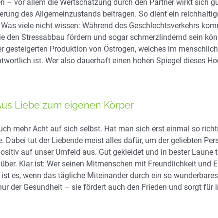
ben – vor allem die Wertschätzung durch den Partner wirkt sich 
serung des Allgemeinzustands beitragen. So dient ein reichhalti
 Was viele nicht wissen: Während des Geschlechtsverkehrs kommt
e den Stressabbau fördern und sogar schmerzlindernd sein können
iner gesteigerten Produktion von Östrogen, welches im menschlic
ntwortlich ist. Wer also dauerhaft einen hohen Spiegel dieses H
Aus Liebe zum eigenen Körper
 auch mehr Acht auf sich selbst. Hat man sich erst einmal so rich
Dabei tut der Liebende meist alles dafür, um der geliebten Pers
sitiv auf unser Umfeld aus. Gut gekleidet und in bester Laune tr
über. Klar ist: Wer seinen Mitmenschen mit Freundlichkeit und E
t es, wenn das tägliche Miteinander durch ein so wunderbares G
 nur der Gesundheit – sie fördert auch den Frieden und sorgt für 