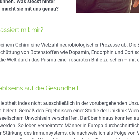
runnen. Was steckt hinter
macht sie mit uns genau?
assiert mit mir?
n seinem Gehirn eine Vielzahl neurobiologischer Prozesse ab. Die
sschüttung von Botenstoffen wie Dopamin, Endorphin und Cortiso
 die Welt durch das Prisma einer rosaroten Brille zu sehen – mi
iebtseins auf die Gesundheit
liebtheit indes nicht ausschließlich in der vorübergehenden U
 belegt. Gemäß den Ergebnissen einer Studie der Uniklinik Wien 
seelischem Unwohlsein verschaffen. Darüber hinaus konnten au
erden. So leben verheiratete Männer in Europa durchschnittlich
er Stärkung des Immunsystems, die nachweislich als Folge von Ve